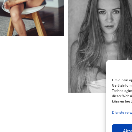
Um dir ein o
Geräteinform
Technologien
dieser Websi
können best
Dienste verw
Akze