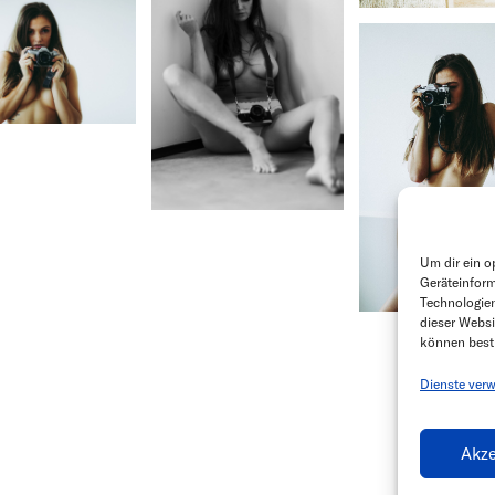
Um dir ein o
Geräteinform
Technologien
dieser Websi
können best
Dienste verw
Akze