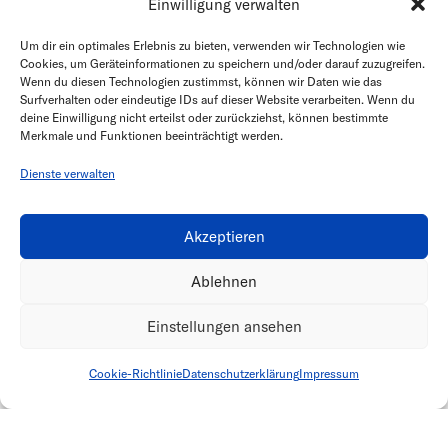
Einwilligung verwalten
Um dir ein optimales Erlebnis zu bieten, verwenden wir Technologien wie
Cookies, um Geräteinformationen zu speichern und/oder darauf zuzugreifen.
Model: Maria @amazemodels
Wenn du diesen Technologien zustimmst, können wir Daten wie das
Surfverhalten oder eindeutige IDs auf dieser Website verarbeiten. Wenn du
deine Einwilligung nicht erteilst oder zurückziehst, können bestimmte
Inés
Charlotte
Merkmale und Funktionen beeinträchtigt werden.
Dienste verwalten
Akzeptieren
alle Werke © Lutz KAISER 2024
Ablehnen
Einstellungen ansehen
Impressum
|
Datenschutz
Cookie-Richtlinie
Datenschutzerklärung
Impressum