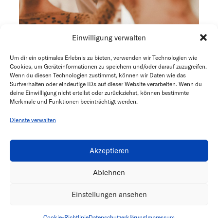
Einwilligung verwalten
Um dir ein optimales Erlebnis zu bieten, verwenden wir Technologien wie
Cookies, um Geräteinformationen zu speichern und/oder darauf zuzugreifen.
Wenn du diesen Technologien zustimmst, können wir Daten wie das
Surfverhalten oder eindeutige IDs auf dieser Website verarbeiten. Wenn du
deine Einwilligung nicht erteilst oder zurückziehst, können bestimmte
Katharina Maria
Michelle
Merkmale und Funktionen beeinträchtigt werden.
Dienste verwalten
Akzeptieren
alle Werke © Lutz KAISER 2024
Ablehnen
Einstellungen ansehen
Impressum
|
Datenschutz
Cookie-Richtlinie
Datenschutzerklärung
Impressum